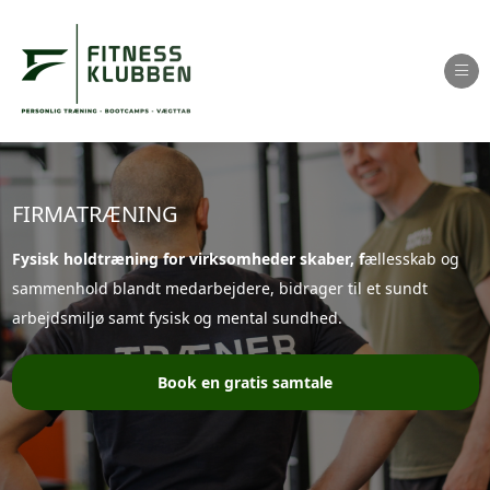
Ope
FIRMATRÆNING
Fysisk holdtræning for virksomheder skaber, f
ællesskab og
sammenhold blandt medarbejdere,
bidrager til et sundt
arbejdsmiljø samt f
ysisk og mental sundhed.
Book en gratis samtale